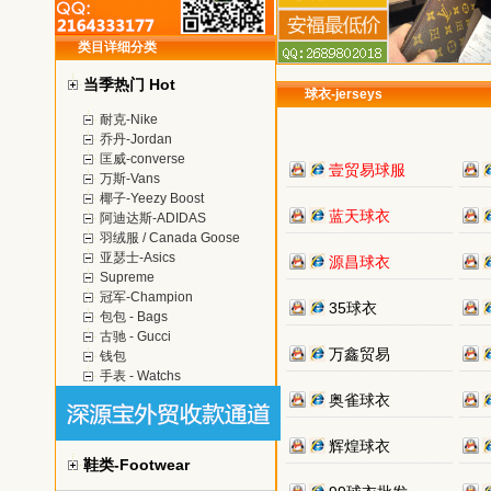
类目详细分类
当季热门 Hot
球衣-jerseys
耐克-Nike
乔丹-Jordan
匡威-converse
壹贸易球服
万斯-Vans
椰子-Yeezy Boost
蓝天球衣
阿迪达斯-ADIDAS
羽绒服 / Canada Goose
亚瑟士-Asics
源昌球衣
Supreme
冠军-Champion
35球衣
包包 - Bags
古驰 - Gucci
万鑫贸易
钱包
手表 - Watchs
奥雀球衣
辉煌球衣
鞋类-Footwear