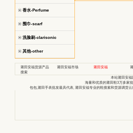
香水-Perfume
围巾-scarf
洗脸刷-clarisonic
其他-other
莆田安福货源产品
莆田安福市场
莆田安福
搜索
本站莆田安福
海量和优质的莆田鞋3万多家批发
包包,莆田手表批发最具代表, 莆田安福专业的鞋搜索和货源调货云