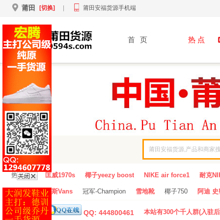
莆田
[切换]
|
莆田安福货源手机端
首
页
热 点
热门Hot：
匡威1970s
椰子yeezy boost
NIKE air force1
耐克NI
万斯Vans
冠军-Champion
雪地靴
椰子750
阿迪 史密
广告入驻：
本站有300个千人群(入驻后
QQ: 444800461