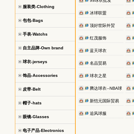
99球衣批发
服装类-Clothing
冰球联盟
包包-Bags
顶好世际外贸
手表-Watchs
红茂服饰
自主品牌-Own brand
蓝天球衣
球衣-jerseys
名品贸易
饰品-Accessories
球衣之星
腾达球衣--NBA球
皮带-Belt
新恺元国际贸易
帽子-hats
追风球服
眼镜-Glasses
电子产品-Electronics